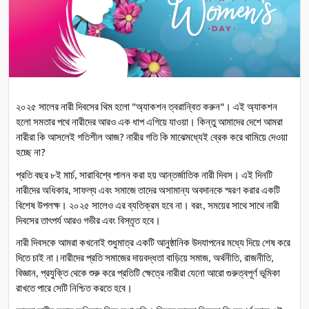
২০২৫
সালের
নারী
দিবসের
থিম
হলো
অ্যাকশন
ত্বরান্বিত
করুন
।
এই
অ্যাকশন
 "
"
হলো
সমতার
পথে
নারীদের
আরও
এক
ধাপ
এগিয়ে
যাওয়া।
কিন্তু
আমাদের
দেশে
আমরা
নারীরা
কি
আসলেই
গতিশীল
আজ
নারীর
গতি
কি
মাঝেমধ্যেই
ব্রেক
করে
থামিয়ে
দেওয়া
? 
হচ্ছে
না
?
প্রতি
বছর
৮ই
মার্চ
সারাবিশ্বে
পালন
করা
হয়
আন্তর্জাতিক
নারী
দিবস।
এই
দিনটি
, 
নারীদের
অধিকার
সাফল্য
এবং
সমাজে
তাদের
অসামান্য
অবদানকে
স্মরণ
করার
একটি
, 
বিশেষ
উপলক্ষ।
২০২৫
সালেও
এর
ব্যতিক্রম
হবে
না।
বরং
সময়ের
সাথে
সাথে
নারী
, 
দিবসের
তাৎপর্য
আরও
গভীর
এবং
বিস্তৃত
হবে।
নারী
দিবসকে
আমরা
কখনোই
শুধুমাত্র
একটি
আনুষ্ঠানিক
উদযাপনের
মধ্যে
দিয়ে
শেষ
করে
দিতে
চাই
না।নারীদের
প্রতি
সমাজের
দায়বদ্ধতা
বাড়িয়ে
সমাজ
অর্থনীতি
রাজনীতি
, 
, 
, 
বিজ্ঞান
প্রযুক্তি
থেকে
শুরু
করে
প্রতিটি
ক্ষেত্রে
নারীরা
যেনো
আরো
গুরুত্বপূর্ণ
ভূমিকা
, 
রাখতে
পারে
সেটি
নিশ্চিত
করতে
হবে।