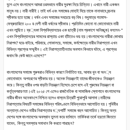
যুগে
এসে
বাংলাদেশে
আমরা
চরমভাবে
নারীর
সুরক্ষা
নিয়ে
চিন্তিত।
এখানে
নারী
একজন
মানুষ
নয়।
নারী
নারীই।
তাই
ধর্ম
এবং
সমাজের
দোহাই
দিয়ে
তাকে
নানাভাবে
বন্চনার
স্বীকার
হতে
হচ্ছে।
ধর্ষন
এখন
সমাজের
সবচেয়ে
বড়
বিষ।
শুধুমাত্র
গতমাস
- 
ফেব্রুয়ারিতে
২০০
র
বেশী
নারী
ধর্ষনের
স্বীকার।
প্রতিদিন
কোনো
না
কোনোভাবে
নারী
এখন
লান্ছিত।
ব্র
্যকা
বিশ্ববিদ্যালয়ের
এক
ছাত্রী
নাম
প্রকাশে
অনিচ্ছুক
বললেন
 (
) 
-" 
এখন
বিশ্ববিদ্যালয়ের
সামনের
রাস্তায়
একা
হাঁটতেও
ভয়
হয়।বাংলাদেশের
নারীরা
কোথায়
নিরাপদ
ঘরে
বাইরে
পরিবারে
লোকালয়ে
সমাজে
কর্মক্ষেত্রে
নারীর
নিরাপত্তা
এখন
? 
-
, 
, 
, 
, 
বিভিন্ন
প্রশ্নের
সম্মুখীন।
এই
নিরাপত্তাহীনতার
অবসান
কিভাবে
ঘটবে
এ
প্রশ্নের
, 
জবাব
কি
কেউ
জানে
এদেশে
?"
বাংলাদেশের
সমাজে
পুরুষরাও
বিভিন্ন
কারণে
নির্যাতিত
হয়
আবার
খুন
বা
অন
্য
, 
কোনোভাবে
অপহরণের
স্বীকার
হয়।
অনেক
নিয়ন্ত্রণই
তাদের
জীবনকেও
নিয়ন্ত্রণ
করে।
কিন্তু
নারীর
ওপর
বাড়তি
নিয়ন্ত্রণ
হিসেবে
চেপে
বসে
এই
পুরুষের
নিয়ন্ত্রণ
বা
কর্তৃত্বপরায়ণতা।এই
২০২৫
শে
এসেও
রাজনৈতিক
বা
সামাজিক
স্লোগানে
বাংলাদেশের
নারীর
জীবন
অনেকাংশে
নিশ্চিত
হলেও
বাস্তব
চিত্রটি
পুরোপুরি
আলাদা।নারীদের
নিরাপত্তার
বিষয়টি
সমাজের
বিভিন্ন
পরিমণ্ডলে
বিভিন্নভাবে
আলোচিত
হয়।
পৃথিবীর
অন্যান্য
দেশেও
নারীর
নিরাপত্তার
ব
্যপার্টি
সমাজে
বহুল
আলোচিত।
কিন্তু
অন্য
দেশের
সঙ্গে
বাংলাদেশের
অবস্থান
তুলনা
করে
বর্তমানে
তার্কিকরা
তর্কে
হয়তো
জিততে
যাবেন
কিন্তু
সমস্যার
সমাধান
কি
করতে
পারছেন
,  
?