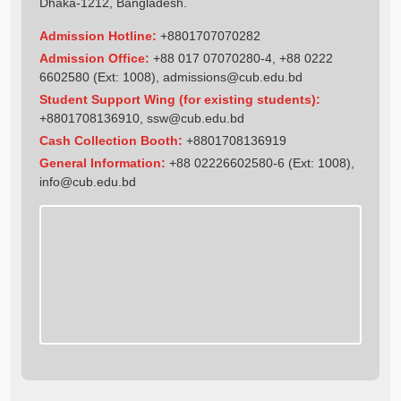
Dhaka-1212, Bangladesh.
Admission Hotline:
+8801707070282
Admission Office:
+88 017 07070280-4, +88 0222
6602580 (Ext: 1008),
admissions@cub.edu.bd
Student Support Wing (for existing students):
+8801708136910
,
ssw@cub.edu.bd
Cash Collection Booth:
+8801708136919
General Information:
+88 02226602580-6 (Ext: 1008),
info@cub.edu.bd