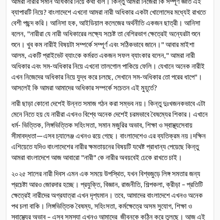
আমরা
নারীর
সমান
অধিকার
নিয়ে
কথা
বলি।
কিন্তু
আমরা
নিজেরা
কি
সম্পূর্ণ
জ্ঞাত
এই
ব্যাপারটি
নিয়ে
বাংলাদেশে
এখনো
আমরা
নারী
অধিকার
একটা
খোলোসের
মধ্যেই
রাখতে
? 
বেশী
পছন্দ
করি।
আনিসা
হক
আইডিয়াল
কলেজের
অর্থনীতি
একজন
ছাত্রী।
আনিসা
, 
বলেন
নারীরা
যে
নারী
অধিকারের
লক্ষ্যে
সচেষ্ট
তা
বেশিরভাগ
ক্ষেত্রেই
অন্যেরটা
শুনে
, "
শুনে।
খুব
কম
নারীই
বিষয়টা
সম্পর্কে
সম্পূর্ণ
এবং
সঠিকভাবে
জানে।
আবার
মাইশা
" 
আলম
একটি
প্রাইভেট
ব্যাংকে
কর্মরত
একজন
সফল
ব্যাংকার
বলেন
আমরা
নারী
, 
," 
অধিকার
এবং
সম
অধিকার
নিয়ে
এখনো
তালগোল
পাকিয়ে
ফেলি।
যেখানে
অনেক
নারীই
-
এখন
নিজেদের
অধিকার
নিয়ে
যুদ্ধ
করে
চলছে
সেখানে
সম
অধিকার
তো
পরের
ধাপে
।
, 
-
"
আসলেই
কি
আমরা
আমাদের
অধিকার
সম্পর্কে
সচেতন
এই
মুহূর্তে
?
নারী
ছাড়া
কোনো
দেশেই
উন্নত
সমাজ
গঠন
করা
সম্ভব
নয়।
কিন্তু
দুঃখজনকভাবে
এটা
মেনে
নিতে
হয়
যে
নারীরা
এখনও
বিশ্বে
অনেক
দেশেই
চরমভাবে
বৈষম্যের
শিকার।
এখানে
ধর্ম
ভিত্তিক
লিঙ্গভিত্তিক
সহিংসতা
সমান
মজুরির
অভাব
শিক্ষা
ও
স্বাস্থ্যসেবায়
- 
, 
, 
, 
সীমাবদ্ধতা
এসব
চ্যালেঞ্জ
এখনও
রয়ে
গেছে।
বাংলাদেশেও
এর
ব্যতিক্রম
নয়।দক্ষিন
—
এশিয়েতে
যদিও
বাংলাদেশের
নারীর
ক্ষমতায়নের
বিষয়টি
যথেষ্ট
প্রাধান্য
পেয়েছে
কিন্তু
আমরা
বাংলাদেশে
আজ
আবারো
নারী
কে
নারীর
অবয়বেই
ঢেকে
রাখতে
চাই।
 "
" 
২০২৫
সালের
নারী
দিবস
এমন
এক
সময়ে
উপস্থিত
যখন
বিশ্বজুড়ে
লিঙ্গ
সমতার
জন্য
, 
প্রচেষ্টা
আরও
জোরদার
হচ্ছে।
প্রযুক্তি
বিজ্ঞান
রাজনীতি
শিল্পকলা
ক্রীড়া
প্রতিটি
, 
, 
, 
, 
 – 
ক্ষেত্রেই
নারীদের
অগ্রযাত্রা
এখন
দৃশ্যমান।
তবে
আমাদের
বাংলাদেশে
এখনও
অনেক
, 
পথ
চলা
বাকি।
লিঙ্গভিত্তিক
বৈষম্য
সহিংসতা
কর্মক্ষেত্রে
অসম
সুযোগ
শিক্ষা
ও
, 
, 
, 
স্বাস্থ্যের
অভাব
এসব
সমস্যা
এখনও
আমাদের
জীবনকে
কঠিন
করে
তুলছে।
আজ
এই
 – 