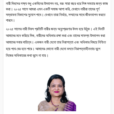
নারী
দিবসের
লক্ষ্য
শুধু
একদিনের
উদযাপন
নয়
বরং
সারা
বছর
ধরে
লিঙ্গ
সমতার
জন্য
কাজ
, 
করা।
২০২৫
সালে
আমরা
এমন
একটি
সমাজ
আশা
করি
যেখানে
নারীরা
তাদের
পূর্ণ
, 
সম্ভাবনা
বিকাশের
সুযোগ
পাবে।
যেখানে
তারা
নির্ভয়ে
সম্মানের
সাথে
জীবনযাপন
করতে
, 
পারবে।
২০২৫
সালের
নারী
দিবস
প্রতিটি
নারীর
জন্য
অনুপ্রেরণার
উৎস
হয়ে
উঠুক।
এই
দিনটি
আমাদের
মনে
করিয়ে
দিক
নারীদের
অধিকার
রক্ষা
করা
এবং
তাদের
সাফল্য
উদযাপন
করা
, 
আমাদের
সবার
দায়িত্ব।
একজন
নারী
যেনো
তার
নিরাপত্তা
এবং
অধিকার
বিষয়ে
নিশ্চিত
হয়ে
পথে
বের
হতে
পারে।
আমাদের
কোনো
নারী
যেনো
বলতে
নিরাপত্তাহীনতায়
ভুগে
নিজের
অধিকারের
কথা
ভুলে
না
যায়।