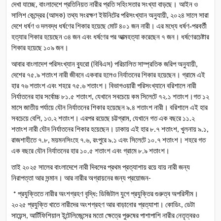
দেখা
যাচ্ছে
বাংলাদেশে
প্রতিনিয়ত
নারীর
প্রতি
সহিংসতার
সংখ্যা
বাড়ছে। আইন
ও
, 
সালিশ
কেন্দ্রের
আসক
তথ্য
সংরক্ষণ
ইউনিটের
পরিসংখ্যান
অনুযায়ী
২০২৪
সালে
সারা
 (
) 
, 
দেশে
ধর্ষণ
ও
দলবদ্ধ
ধর্ষণের
শিকার
হয়েছে
মোট
৪০১
জন
নারী।
এর
মধ্যে
ধর্ষণ
‑
পরবর্তী
হত্যার
শিকার
হয়েছেন
৩৪
জন
এবং
ধর্ষণের
পর
আত্মহত্যা
করেছেন
৭
জন।
ধর্ষণেরচেষ্টার
শিকার
হয়েছে
১০৯
জন।
আবার
বাংলাদেশ
পরিসংখ্যান
ব্যুরো
বিবিএস
পরিচালিত
সাম্প্রতিক
জরিপ
অনুযায়ী
 (
) 
, 
দেশের
৭৫
৯
শতাংশ
নারী
জীবনে
একবার
হলেও
নির্যাতনের
শিকার
হয়েছেন।
গ্রামে
এই
.
হার
৭৬
শতাংশ
এবং
শহরে
৭৫
৬
শতাংশ।
বিভাগওয়ারী
পরিসংখ্যানে
বরিশালে
নারী
.
নির্যাতনের
হার
সর্বোচ্চ
৮১
৫
শতাংশ
যেখানে
সবচেয়ে
কম
সিলেটে
৭২
১
শতাংশ।গত
১২
.
, 
.
মাসে
জাতীয়
পর্যায়ে
যৌন
নির্যাতনের
শিকার
হয়েছেন
৯
৪
শতাংশ
নারী।
বরিশালে
এই
হার
.
সবচেয়ে
বেশি
১৩
২
শতাংশ।
এরপর
রয়েছে
চট্টগ্রাম
যেখানে
গত
এক
বছরে
১১
২
, 
.
, 
.
শতাংশ
নারী
যৌন
নির্যাতনের
শিকার
হয়েছেন।
ঢাকায়
এই
হার
৮
৭
শতাংশ
খুলনায়
৯
১
.
, 
.
, 
রাজশাহীতে
৭
৮
ময়মনসিংহে
৭
৬
রংপুরে
৯
১
এবং
সিলেটে
১০
৭
শতাংশ।
শহরে
গত
.
, 
.
, 
.
.
এক
বছরে
যৌন
নির্যাতনের
হার
১০
৫
শতাংশ
এবং
গ্রামে
৮
৯
শতাংশ।
.
.
তাই
২০২৫
সালের
বাংলাদেশে
নারী
দিবসের
প্রথম
প্রত্যাশায়
রয়ে
যায়
নারী
জন্য
নিরাপত্তা
আর
সন্মান।
আর
নারীর
অগ্রায়নের
জন্য
প্রয়োজন
- 
প্রযুক্তিতে
নারীর
অংশগ্রহণ
বৃদ্ধি
ডিজিটাল
যুগে
প্রযুক্তির
গুরুত্ব
অপরিসীম।
 * 
: 
২০২৫
প্রযুক্তি
খাতে
নারীদের
অংশগ্রহণ
আর
বাড়ানোর প্রত্যাশা।
কোডিং
ডেটা
, 
সায়েন্স
আর্টিফিশিয়াল
ইন্টেলিজেন্সের
মতো
ক্ষেত্রে
পুরুষের
পাশাপাশি
নারীর
নেতৃত্বরও
, 