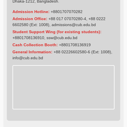
Dhaka-1212, Bangladesh.
Admission Hotline:
+8801707070282
Admission Office:
+88 017 07070280-4, +88 0222
6602580 (Ext: 1008),
admissions@cub.edu.bd
Student Support Wing (for existing students):
+8801708136910
,
ssw@cub.edu.bd
Cash Collection Booth:
+8801708136919
General Information:
+88 02226602580-6 (Ext: 1008),
info@cub.edu.bd