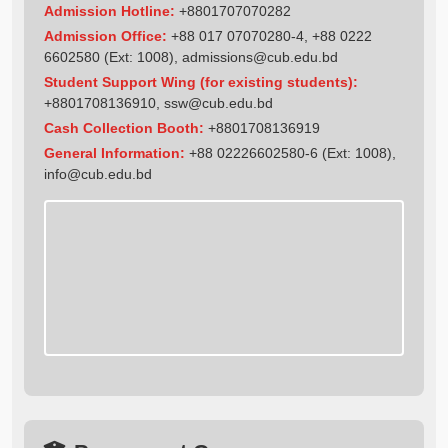
Admission Hotline:
+8801707070282
Admission Office:
+88 017 07070280-4, +88 0222
6602580 (Ext: 1008),
admissions@cub.edu.bd
Student Support Wing (for existing students):
+8801708136910
,
ssw@cub.edu.bd
Cash Collection Booth:
+8801708136919
General Information:
+88 02226602580-6 (Ext: 1008),
info@cub.edu.bd