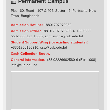
Permanent Campus
Plot - 60, Road - 107 & 404, Sector - 9, Purbachal New
Town, Bangladesh.
Admission Hotline:
+8801707070282
Admission Office:
+88 017 07070280-4, +88 0222
6602580 (Ext: 1008),
admissions@cub.edu.bd
Student Support Wing (for existing students):
+8801708136910
,
ssw@cub.edu.bd
Cash Collection Booth:
General Information:
+88 02226602580-6 (Ext: 1008),
info@cub.edu.bd