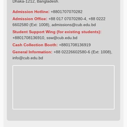
Dhaka-1212, Bangladesh.
Admission Hotline:
+8801707070282
Admission Office:
+88 017 07070280-4, +88 0222
6602580 (Ext: 1008),
admissions@cub.edu.bd
Student Support Wing (for existing students):
+8801708136910
,
ssw@cub.edu.bd
Cash Collection Booth:
+8801708136919
General Information:
+88 02226602580-6 (Ext: 1008),
info@cub.edu.bd