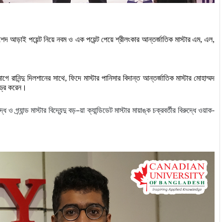
শেদ
আড়াই
পয়েন্ট
নিয়ে
নবম
ও
এক
পয়েন্ট
পেয়ে
শ্রীলংকার
আন্তর্জাতিক
মাস্টার
এম
, 
এল
, 
নাগে
রানিন্দু
দিলশানের
সাথে
, 
ফিদে
মাস্টার
পানিসার
বিদান্ত
আন্তর্জাতিক
মাস্টার
মোহাম্মদ
ড্র
করেন।
্ধে
ও
গ্র্যান্ড
মাস্টার
বিদ্যেন্দু
বড়
–
য়া
ক্যান্ডিডেট
মাস্টার
মায়াঙ্ক
চক্রবর্তীর
বিরুদ্ধে
ওয়াক
-