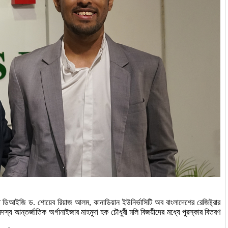
ত
ডিআইজি
ড
. 
শোয়েব
রিয়াজ
আলম
, 
কানাডিয়ান
ইউনির্ভাসিটি
অব
বাংলাদেশের
রেজিষ্ট্রার 
দস্য
আন্তর্জাতিক
অর্গানাইজার
মাহমুদা
হক
চৌধুরী
মলি
বিজয়ীদের
মধ্যে
পুরস্কার
বিতরণ