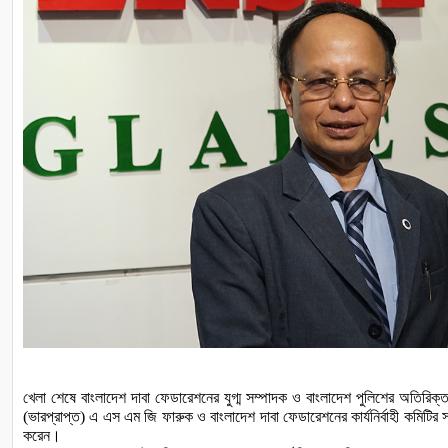
খেলা
শেষে
বাংলাদেশ
দাবা
ফেডারেশনের
যুগ্ম
সম্পাদক
ও
বাংলাদেশ
পুলিশের
অতিরিক্
(ভারপ্রাপ্ত)
এ
এস
এম
জি
ফারুক
ও
বাংলাদেশ
দাবা
ফেডারেশনের
কার্যনির্বাহী
কমিটির
স
করেন।