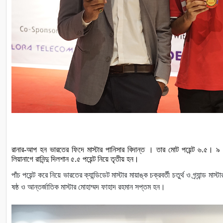
রানার
-
আপ হন
ভারতের
ফিদে
মাস্টার
পানিসার
বিদান্ত
।
তার মোট পয়েন্ট ৬.৫। ৯ 
লিয়ানাগে
রানিন্দু
দিলশান
৫.৫
পয়েন্ট
নিয়ে
তৃতীয়
হন।
পাঁচ
পয়েন্ট
করে
নিয়ে
ভারতের
ক্যান্ডিডেট
মাস্টার
মায়াঙ্ক
চক্রবর্তী
চতুর্থ
ও
গ্র্যান্ড
মাস্টা
ষষ্ঠ
ও
আন্তর্জাতিক
মাস্টার
মোহাম্মদ
ফাহাদ
রহমান
সপ্তম
হন।