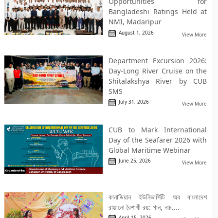
Opportunities for
Bangladeshi Ratings Held at
NMI, Madaripur
August 1, 2026
View More
Department Excursion 2026:
Day-Long River Cruise on the
Shitalakshya River by CUB
SMS
July 31, 2026
View More
CUB to Mark International
Day of the Seafarer 2026 with
Global Maritime Webinar
June 25, 2026
View More
কানাডিয়ান ইউনিভার্সিটি অব বাংলাদেশ
রাঙালো বৈশাখী রঙ: গান, নাচ....
April 15, 2026