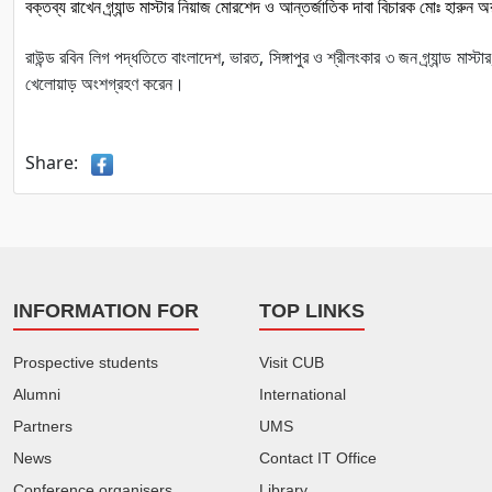
বক্তব্য
রাখেন
গ্র্যান্ড
মাস্টার
নিয়াজ
মোরশেদ
ও
আন্তর্জাতিক
দাবা
বিচারক
মোঃ
হারুন
অ
রাউন্ড
রবিন
লিগ
পদ্ধতিতে
বাংলাদেশ
,
ভারত
,
সিঙ্গাপুর
ও
শ্রীলংকার
৩
জন
গ্র্যান্ড
মাস্টার
খেলোয়াড়
অংশগ্রহণ
করেন।
Share:
INFORMATION FOR
TOP LINKS
Prospective students
Visit CUB
Alumni
International
Partners
UMS
News
Contact IT Office
Conference organisers
Library