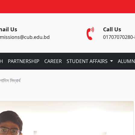
ail Us
Call Us
missions@cub.edu.bd
01707070280-
CH
PARTNERSHIP
CAREER
STUDENT AFFAIRS
ALUMN
দিস ‍সিদ্বার্থ